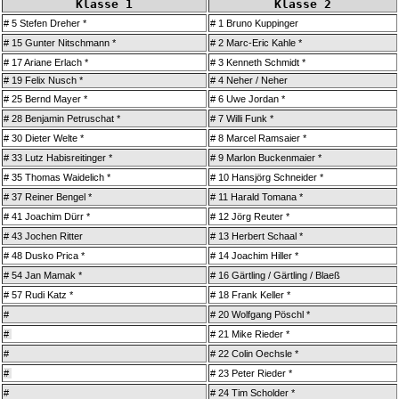
Klasse 1
Klasse 2
#
5 Stefen Dreher *
#
1 Bruno Kuppinger
#
15 Gunter Nitschmann *
#
2 Marc-Eric Kahle *
#
17 Ariane Erlach *
#
3 Kenneth Schmidt *
#
19 Felix Nusch *
#
4 Neher / Neher
#
25 Bernd Mayer *
#
6 Uwe Jordan *
#
28 Benjamin Petruschat *
#
7 Willi Funk *
#
30 Dieter Welte *
#
8 Marcel Ramsaier *
#
33 Lutz Habisreitinger *
#
9 Marlon Buckenmaier *
#
35 Thomas Waidelich *
#
10 Hansjörg Schneider *
#
37 Reiner Bengel *
#
11 Harald Tomana *
#
41 Joachim Dürr *
#
12 Jörg Reuter *
#
43 Jochen Ritter
#
13 Herbert Schaal *
#
48 Dusko Prica *
#
14 Joachim Hiller *
#
54 Jan Mamak *
#
16 Gärtling / Gärtling / Blaeß
# 57 Rudi Katz *
#
18 Frank Keller *
#
#
20 Wolfgang Pöschl *
#
#
21 Mike Rieder *
#
#
22 Colin Oechsle *
#
#
23 Peter Rieder *
#
#
24 Tim Scholder *