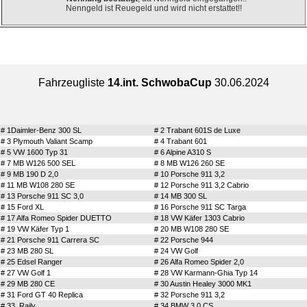
Nenngeld ist Reuegeld und wird nicht erstattet!!
Fahrzeugliste
14.int. SchwobaCup
30.06.2024
# 1
Daimler-Benz 300 SL
# 2 Trabant 601S de Luxe
# 3 Plymouth Valiant Scamp
# 4 Trabant 601
# 5 VW 1600 Typ 31
# 6 Alpine A310 S
# 7 MB W126 500 SEL
# 8 MB W126 260 SE
# 9 MB 190 D 2,0
# 10 Porsche 911 3,2
# 11 MB W108 280 SE
# 12 Porsche 911 3,2 Cabrio
# 13 Porsche 911 SC 3,0
# 14 MB 300 SL
# 15 Ford XL
# 16 Porsche 911 SC Targa
# 17 Alfa Romeo Spider DUETTO
# 18 VW Käfer 1303 Cabrio
# 19 VW Käfer Typ 1
# 20 MB W108 280 SE
# 21 Porsche 911 Carrera SC
# 22 Porsche 944
# 23 MB 280 SL
# 24 VW Golf
# 25 Edsel Ranger
# 26 Alfa Romeo Spider 2,0
# 27 VW Golf 1
# 28 VW Karmann-Ghia Typ 14
# 29 MB 280 CE
# 30 Austin Healey 3000 MK1
# 31 Ford GT 40 Replica
# 32 Porsche 911 3,2
# 33 Raily
# 34 BMW 3,0 CS