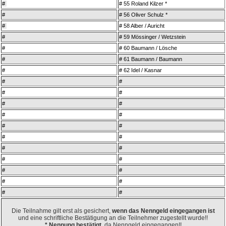
#
# 55 Roland Kilzer *
#
# 56 Oliver Schulz *
#
# 58 Alber / Auricht
#
# 59 Mössinger / Wetzstein
#
# 60 Baumann / Lösche
#
# 61 Baumann / Baumann
#
# 62 Idel / Kasnar
#
#
#
#
#
#
#
#
#
#
#
#
#
#
#
#
#
#
#
#
#
#
Die Teilnahme gilt erst als gesichert,
wenn das Nenngeld eingegangen ist
und eine schriftliche Bestätigung an die Teilnehmer zugestellt wurde!!
* Nennung bestätigt
, da Nenngeld eingegangen!!