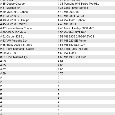
# 35 Dodge Charger
# 36 Porsche 944 Turbo Typ 951
# 37 Morgan 4/4
# 38 Land Rover Serie 3
# 39 VM Golf 1 Cabrio
# 40 MB 200D /8
# 41 MB 230 SL
# 42 MB 280 E W123
# 43 MB 230 SE Coupe
# 44 VW Golf1 Cabrio
# 45 MB 230 E W123
# 46 MB 500SL
# 47 Lancia Fulvia Coupe
# 48 Austin Healey 3000 MK3
# 49 VW Golf Cabrio
# 50 VW Golf GTI 16V
# 51 Citroen DS 21
# 52 MB 190E 2,5-16V EVOII
# 53 VW Porsche 914
# 54 MB 220 SE Ponton
# 55
BMW 2002 Tii Rallye
# 56 MB 380 SL R107
# 57 Ford Mustang I Cabrio
# 58 Ford F350 Pick Up
# 59 MB 190 E
# 60 VW Golf I
# 61 Opel Manta A 1,6
# 62 MB 190E 2,3-16V
# 63
# 64
# 65
# 66
# 67
# 68
# 69
# 70
#
#
#
#
#
#
#
#
#
#
#
#
#
#
#
#
#
#
#
#