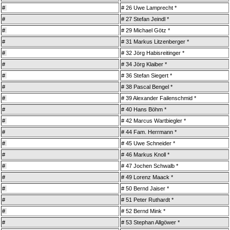
#
#
26 Uwe Lamprecht *
#
#
27 Stefan Jeindl *
#
#
29 Michael Götz *
#
#
31 Markus Litzenberger *
#
#
32 Jörg Habisreitinger *
#
#
34 Jörg Klaiber *
#
#
36 Stefan Siegert *
#
#
38 Pascal Bengel *
#
#
39 Alexander Failenschmid *
#
#
40 Hans Böhm *
#
#
42 Marcus Wartbiegler *
#
#
44 Fam. Herrmann *
#
#
45 Uwe Schneider *
#
#
46 Markus Knoll *
#
#
47 Jochen Schwalb *
#
#
49 Lorenz Maack *
#
#
50 Bernd Jaiser *
#
#
51 Peter Ruthardt *
#
#
52 Bernd Mink *
#
#
53 Stephan Allgöwer *