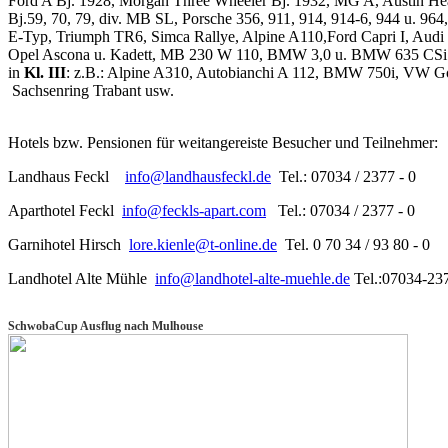
Ford A Bj. 1928, Morgan Three Wheeler Bj. 1932, MG A, Austin H
Bj.59, 70, 79, div. MB SL, Porsche 356, 911, 914, 914-6, 944 u. 964,
E-Typ, Triumph TR6, Simca Rallye, Alpine A110,Ford Capri I, Audi
Opel Ascona u. Kadett, MB 230 W 110, BMW 3,0 u. BMW 635 CSi
in
Kl. III
: z.B.: Alpine A310, Autobianchi A 112, BMW 750i, VW Gol
Sachsenring Trabant usw.
Hotels bzw. Pensionen für weitangereiste Besucher und Teilnehmer:
Landhaus Feckl
info@landhausfeckl.de
Tel.: 07034 / 2377 - 0
Aparthotel Feckl
info@feckls-apart.com
Tel.: 07034 / 2377 - 0
Garnihotel Hirsch
lore.kienle@t-online.de
Tel. 0 70 34 / 93 80 - 0
Landhotel Alte Mühle
info@landhotel-alte-muehle.de
Tel.:07034-23
SchwobaCup Ausflug nach Mulhouse