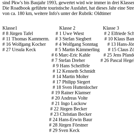
sind Pkw's bis Baujahr 1993, gewertet wird wie immer in drei Klasse
Die Roadbook geführte touristische Ausfahrt, hat dieses Jahr eine St
von ca. 180 km, weitere Info's unter der Rubrik: Oldtimer
Klasse1                                   Klasse 2                       Klasse 3
# 8 Jürgen Tafel                   # 1 Uwe Wiest                 # 2 Elfriede Sc
# 11 Thomas Kammerm.     # 3 Stefan Siegbert           # 10 Klaus Bamme
# 16 Wolfgang Kocher        # 4 Wolfgang Sonntag        # 13 Hans-Jö
# 27 Ursula Keck                # 5 Martin Kämmerling       # 15 Claus Z
                                         # 6 Marc-Eric Kahle           # 25 Jens Pfand
                                         # 7 Stefan Dreher             # 26 Pascal Hege
                                          # 9 Hans Scheiffele
                                          # 12 Kenneth Schmidt
                                          # 14 Martin Molter
                                          # 17 Philipp Siegert
                                          # 18 Sven Huttenlocher
                                         # 19 Rainer Klamser
                                         # 20 Andreas Volte
                                         # 21 Ingo Luckow
                                        # 22 Jürgen Becker
                                        # 23 Christian Becker
                                       # 24 Hans-Erwin Baur
                                       # 28 Jürgen Förstner
                                       # 29 Sven Keck