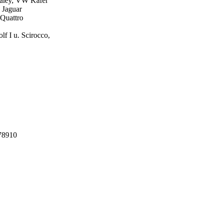
ealey, VW Käfer
 Jaguar
 Quattro
f I u. Scirocco,
78910