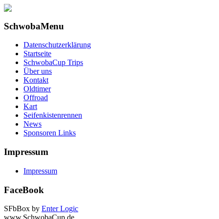
SchwobaMenu
Datenschutzerklärung
Startseite
SchwobaCup Trips
Über uns
Kontakt
Oldtimer
Offroad
Kart
Seifenkistenrennen
News
Sponsoren Links
Impressum
Impressum
FaceBook
SFbBox by
Enter Logic
www.SchwobaCup.de