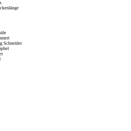
n.
reckenlänge
hüle
rt            
rg Schneider
öphel
er
l